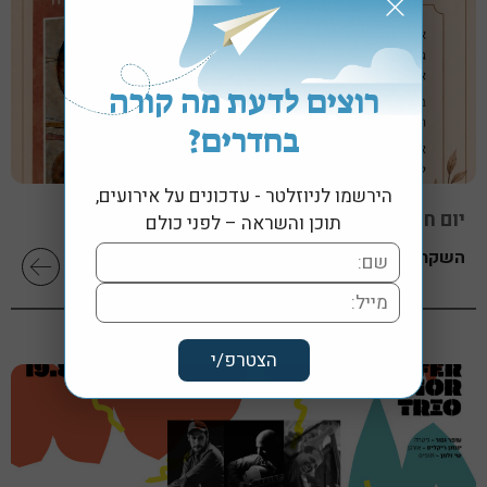
רוצים לדעת מה קורה
בחדרים?
הירשמו לניוזלטר - עדכונים על אירועים,
יום חמישי, 13 אוגוסט 2026 בשעה 19:30
תוכן והשראה – לפני כולם
השקת הספר "לב בארץ אסורה" מאת עליזה חדד