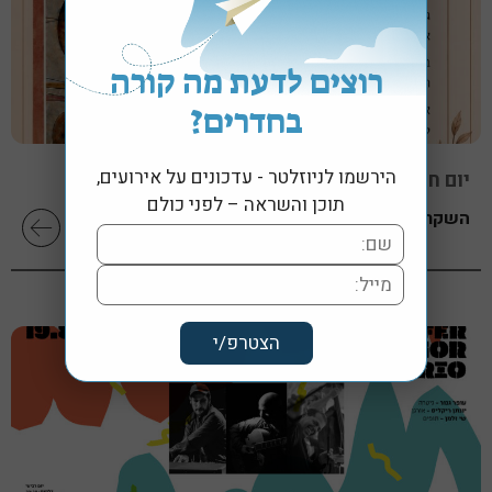
רוצים לדעת מה קורה
בחדרים?
הירשמו לניוזלטר - עדכונים על אירועים,
יום חמישי, 13 אוגוסט 2026 בשעה 19:30
תוכן והשראה – לפני כולם
השקת הספר "לב בארץ אסורה" מאת עליזה חדד