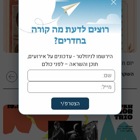
רוצים לדעת מה קורה
בחדרים?
הירשמו לניוזלטר - עדכונים על אירועים,
יום חמישי, 13 אוגוסט 2026 בשעה 19:30
תוכן והשראה – לפני כולם
השקת הספר "לב בארץ אסורה" מאת עליזה חדד